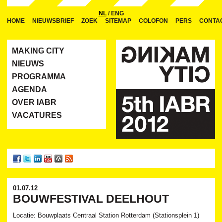
NL
/
ENG
HOME
NIEUWSBRIEF
ZOEK
SITEMAP
COLOFON
PERS
CONTA
MAKING CITY
NIEUWS
PROGRAMMA
AGENDA
OVER IABR
VACATURES
01.07.12
BOUWFESTIVAL DEELHOUT
Locatie: Bouwplaats Centraal Station Rotterdam (Stationsplein 1)